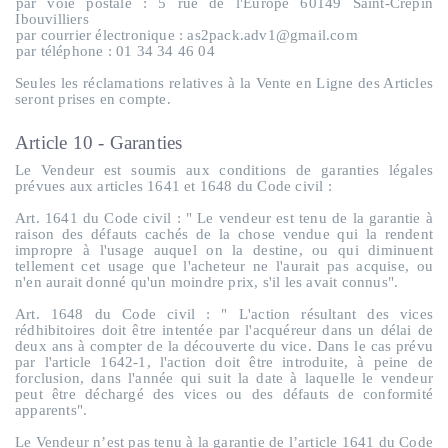
par voie postale : 5 rue de l'Europe 60149 Saint-Crépin
Ibouvilliers
par courrier électronique : as2pack.adv1@gmail.com
par téléphone : 01 34 34 46 04
Seules les réclamations relatives à la Vente en Ligne des Articles
seront prises en compte.
Article 10 - Garanties
Le Vendeur est soumis aux conditions de garanties légales
prévues aux articles 1641 et 1648 du Code civil :
Art. 1641 du Code civil : " Le vendeur est tenu de la garantie à
raison des défauts cachés de la chose vendue qui la rendent
impropre à l'usage auquel on la destine, ou qui diminuent
tellement cet usage que l'acheteur ne l'aurait pas acquise, ou
n'en aurait donné qu'un moindre prix, s'il les avait connus".
Art. 1648 du Code civil : " L'action résultant des vices
rédhibitoires doit être intentée par l'acquéreur dans un délai de
deux ans à compter de la découverte du vice. Dans le cas prévu
par l'article 1642-1, l'action doit être introduite, à peine de
forclusion, dans l'année qui suit la date à laquelle le vendeur
peut être déchargé des vices ou des défauts de conformité
apparents".
Le Vendeur n’est pas tenu à la garantie de l’article 1641 du Code