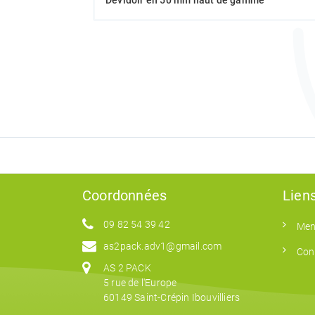
Dévidoir en 50 mm haut de gamme
Coordonnées
Liens
09 82 54 39 42
Men
as2pack.adv1@gmail.com
Con
AS 2 PACK
5 rue de l'Europe
60149 Saint-Crépin Ibouvilliers