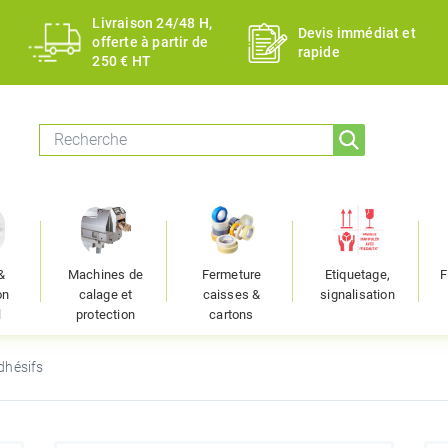
Livraison 24/48 H,
Devis immédiat et
offerte à partir de
rapide
250 € HT
&
Machines de
Fermeture
Etiquetage,
F
on
calage et
caisses &
signalisation
l
protection
cartons
dhésifs