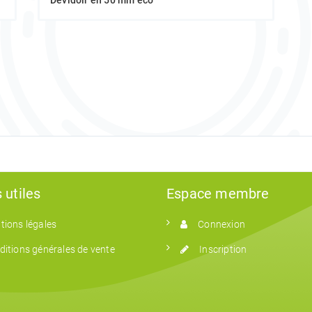
Dévidoir en 50 mm éco
 utiles
Espace membre
tions légales
Connexion
ditions générales de vente
Inscription