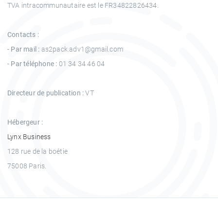
TVA intracommunautaire est le FR34822826434.
Contacts :
- Par mail :
as2pack.adv1@gmail.com
- Par téléphone :
01 34 34 46 04
Directeur de publication :
VT
Hébergeur :
Lynx Business
128 rue de la boétie
75008 Paris.