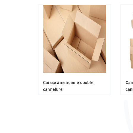
Caisse américaine double
Cai
cannelure
can