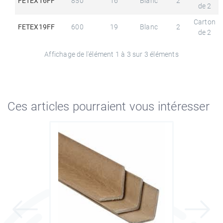
FETEX16FF
850
16
Blanc
2
de 2
Carton
FETEX19FF
600
19
Blanc
2
de 2
Affichage de l'élément 1 à 3 sur 3 éléments
Ces articles pourraient vous intéresser