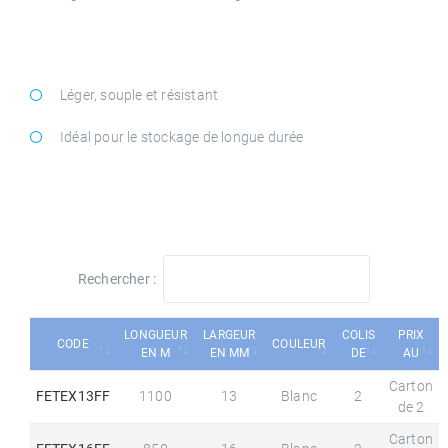
Léger, souple et résistant
Idéal pour le stockage de longue durée
Rechercher :
LONGUEUR
LARGEUR
COLIS
PRIX
CODE
COULEUR
EN M
EN MM
DE
AU
Carton
FETEX13FF
1100
13
Blanc
2
de 2
Carton